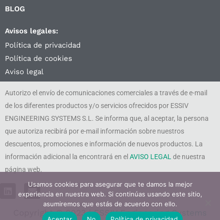
BLOG
Avisos legales:
Política de privacidad
Política de cookies
Aviso legal
Autorizo el envío de comunicaciones comerciales a través de e-mail
de los diferentes productos y/o servicios ofrecidos por ESSIV
ENGINEERING SYSTEMS S.L. Se informa que, al aceptar, la persona
que autoriza recibirá por e-mail información sobre nuestros
descuentos, promociones e información de nuevos productos. La
información adicional la encontrará en el
AVISO LEGAL
de nuestra
página web.
Usamos cookies para asegurar que te damos la mejor
L
E
experiencia en nuestra web. Si continúas usando este sitio,
i
n
n
v
asumiremos que estás de acuerdo con ello.
Copyright © 2023 |
ESSIV Engineering Systems
k
e
Aceptar
No
Política de privacidad