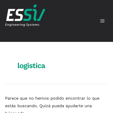
Ir
Buscar
Mai
al
por:
Men
contenido
logistica
Parece que no hemos podido encontrar lo que
estás buscando. Quizá pueda ayudarte una