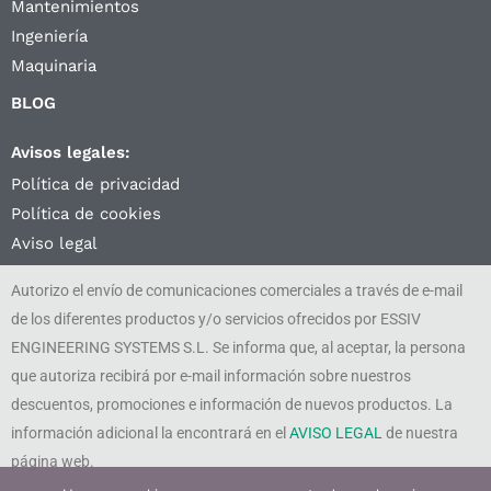
Mantenimientos
Ingeniería
Maquinaria
BLOG
Avisos legales:
Política de privacidad
Política de cookies
Aviso legal
Autorizo el envío de comunicaciones comerciales a través de e-mail
de los diferentes productos y/o servicios ofrecidos por ESSIV
ENGINEERING SYSTEMS S.L. Se informa que, al aceptar, la persona
que autoriza recibirá por e-mail información sobre nuestros
descuentos, promociones e información de nuevos productos. La
información adicional la encontrará en el
AVISO LEGAL
de nuestra
página web.