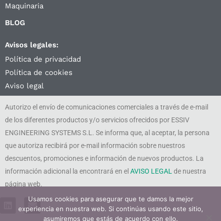
Maquinaria
BLOG
Avisos legales:
Política de privacidad
Política de cookies
Aviso legal
Autorizo el envío de comunicaciones comerciales a través de e-mail
de los diferentes productos y/o servicios ofrecidos por ESSIV
ENGINEERING SYSTEMS S.L. Se informa que, al aceptar, la persona
que autoriza recibirá por e-mail información sobre nuestros
descuentos, promociones e información de nuevos productos. La
información adicional la encontrará en el
AVISO LEGAL
de nuestra
página web.
Usamos cookies para asegurar que te damos la mejor
L
E
experiencia en nuestra web. Si continúas usando este sitio,
i
n
n
v
asumiremos que estás de acuerdo con ello.