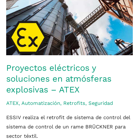
y
soluciones
en
atmósferas
explosivas
–
ATEX
Proyectos eléctricos y
soluciones en atmósferas
explosivas – ATEX
ATEX
,
Automatización
,
Retrofits
,
Seguridad
ESSIV realiza el retrofit de sistema de control del
sistema de control de un rame BRÜCKNER para
sector téxtil.