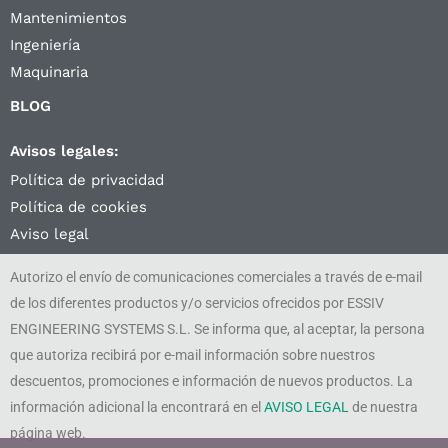
Mantenimientos
Ingeniería
Maquinaria
BLOG
Avisos legales:
Política de privacidad
Política de cookies
Aviso legal
Autorizo el envío de comunicaciones comerciales a través de e-mail
de los diferentes productos y/o servicios ofrecidos por ESSIV
ENGINEERING SYSTEMS S.L. Se informa que, al aceptar, la persona
que autoriza recibirá por e-mail información sobre nuestros
descuentos, promociones e información de nuevos productos. La
información adicional la encontrará en el
AVISO LEGAL
de nuestra
página web.