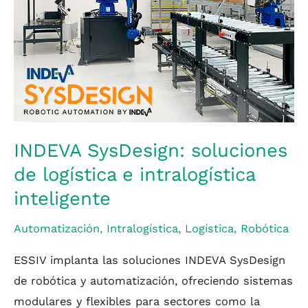
soluciones
de
logística
e
intralogística
inteligente
INDEVA SysDesign: soluciones
de logística e intralogística
inteligente
Automatización
,
Intralogística
,
Logística
,
Robótica
ESSIV implanta las soluciones INDEVA SysDesign
de robótica y automatización, ofreciendo sistemas
modulares y flexibles para sectores como la