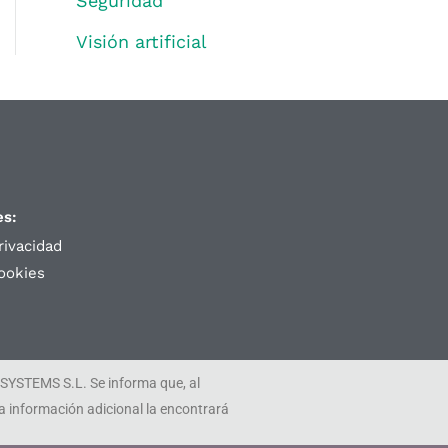
Seguridad
Visión artificial
es:
rivacidad
cookies
 SYSTEMS S.L. Se informa que, al
a información adicional la encontrará