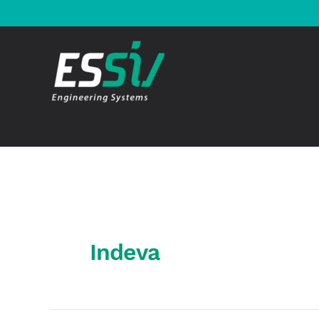
Ir
al
contenido
Indeva