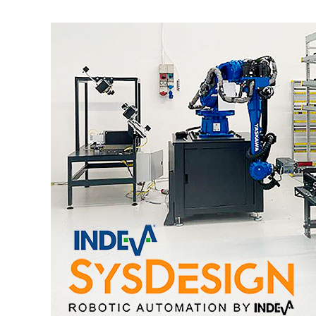
INDEVA
SysDesign:
soluciones
de
logística
e
intralogística
inteligente